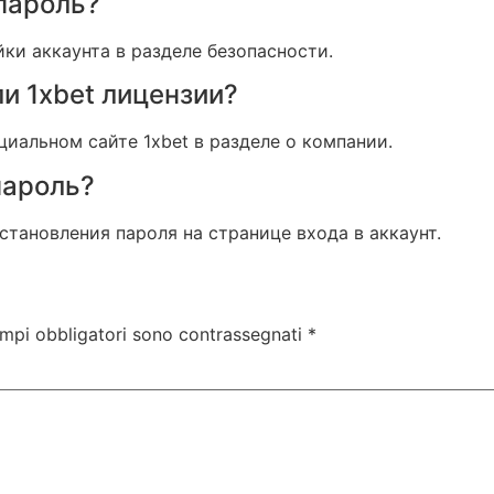
 пароль?
ки аккаунта в разделе безопасности.
ли 1xbet лицензии?
иальном сайте 1xbet в разделе о компании.
пароль?
тановления пароля на странице входа в аккаунт.
ampi obbligatori sono contrassegnati
*