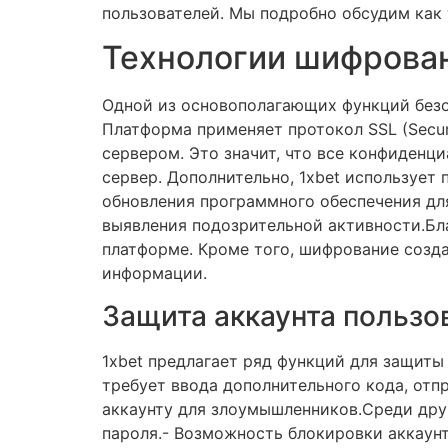
пользователей. Мы подробно обсудим как
Технологии шифрова
Одной из основополагающих функций безо
Платформа применяет протокол SSL (Secur
сервером. Это значит, что все конфиденц
сервер. Дополнительно, 1xbet использует
обновления программного обеспечения для
выявления подозрительной активности.Бл
платформе. Кроме того, шифрование созд
информации.
Защита аккаунта пользо
1xbet предлагает ряд функций для защиты
требует ввода дополнительного кода, отп
аккаунту для злоумышленников.Среди дру
пароля.- Возможность блокировки аккаунт