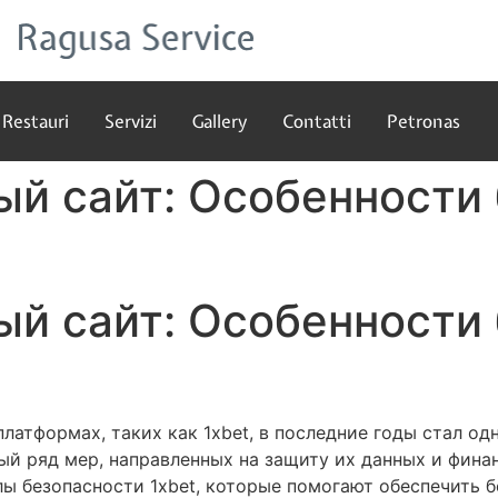
Restauri
Servizi
Gallery
Contatti
Petronas
ый сайт: Особенности
ый сайт: Особенности
латформах, таких как 1xbet, в последние годы стал од
й ряд мер, направленных на защиту их данных и фина
ы безопасности 1xbet, которые помогают обеспечить б