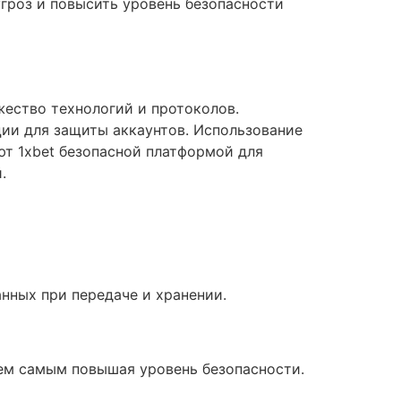
гроз и повысить уровень безопасности
жество технологий и протоколов.
ции для защиты аккаунтов. Использование
ют 1xbet безопасной платформой для
.
нных при передаче и хранении.
тем самым повышая уровень безопасности.