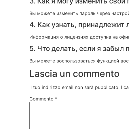
3. Как я могу изменить свой
Вы можете изменить пароль через настрой
4. Как узнать, принадлежит 
Информация о лицензиях доступна на офиц
5. Что делать, если я забыл 
Вы можете воспользоваться функцией восс
Lascia un commento
Il tuo indirizzo email non sarà pubblicato.
I c
Commento
*