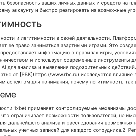
ть безопасность ваших личных данных и средств на п
оему аккаунту и быстро реагировать на возможные угр
тимность
ности и легитимности в своей деятельности. Платфор
ет ее право заниматься азартными играми. Это созда
 предоставляет информацию о правилах игры, условия
енничеством и использует современные инструменты д
 AI для анализа и выявления подозрительных действий
атье от [РБК](https://www.rbc.ru) исследуется влияние
ым аспектом для понимания, почему легитимность так 
теме
ности 1xbet применяет контролируемые механизмы дос
, что ограничивает возможности пользователей, не и
 для дальнейшего анализа и расследования возможных
альных учетных записей для каждого сотрудника.2. Рег