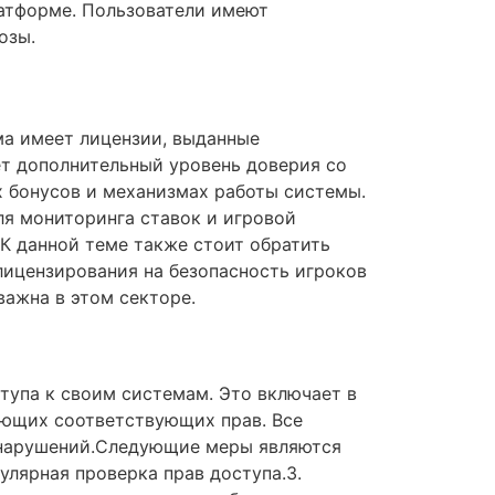
латформе. Пользователи имеют
озы.
ма имеет лицензии, выданные
ет дополнительный уровень доверия со
х бонусов и механизмах работы системы.
ля мониторинга ставок и игровой
.К данной теме также стоит обратить
 лицензирования на безопасность игроков
важна в этом секторе.
тупа к своим системам. Это включает в
меющих соответствующих прав. Все
 нарушений.Следующие меры являются
улярная проверка прав доступа.3.