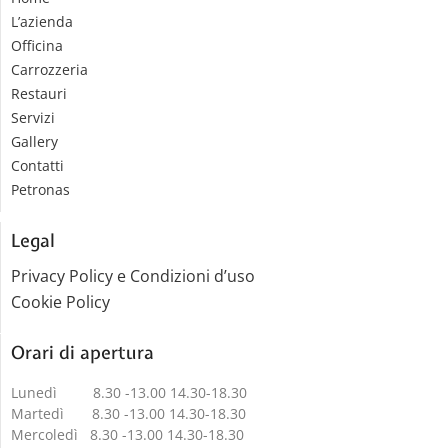
L’azienda
Officina
Carrozzeria
Restauri
Servizi
Gallery
Contatti
Petronas
Legal
Privacy Policy e Condizioni d’uso
Cookie Policy
Orari di apertura
Lunedì 8.30 -13.00 14.30-18.30
Martedì 8.30 -13.00 14.30-18.30
Mercoledì 8.30 -13.00 14.30-18.30