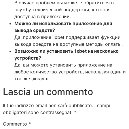
В случае проблем вы можете обратиться в
службу технической поддержки, которая
доступна в приложении.
Можно ли использовать приложение для
вывода средств?
Да, приложение 1xbet поддерживает функции
вывода средств на доступные методы оплаты.
Возможно ли установить 1xbet на несколько
устройств?
Да, вы можете установить приложение на
любое количество устройств, используя один и
тот же аккаунт.
Lascia un commento
Il tuo indirizzo email non sarà pubblicato.
I campi
obbligatori sono contrassegnati
*
Commento
*