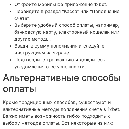
Откройте мобильное приложение 1xbet.
Перейдите в раздел “Касса” или “Пополнение
счета”.
Выберите удобный способ оплаты, например,
банковскую карту, электронный кошелек или
другие методы.
Введите сумму пополнения и следуйте
инструкциям на экране.
Подтвердите транзакцию и дождитесь
уведомления о её успешности.
Альтернативные способы
оплаты
Кроме традиционных способов, существуют и
альтернативные методы пополнения счета в 1xbet.
Важно иметь возможность гибко подходить к
выбору методов оплаты. Вот некоторые из них: