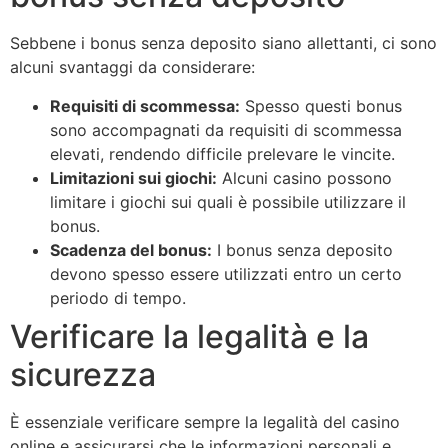
Sebbene i bonus senza deposito siano allettanti, ci sono
alcuni svantaggi da considerare:
Requisiti di scommessa:
Spesso questi bonus
sono accompagnati da requisiti di scommessa
elevati, rendendo difficile prelevare le vincite.
Limitazioni sui giochi:
Alcuni casino possono
limitare i giochi sui quali è possibile utilizzare il
bonus.
Scadenza del bonus:
I bonus senza deposito
devono spesso essere utilizzati entro un certo
periodo di tempo.
Verificare la legalità e la
sicurezza
È essenziale verificare sempre la legalità del casino
online e assicurarsi che le informazioni personali e