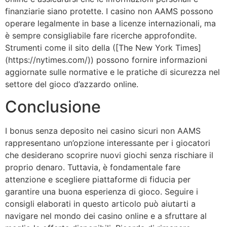
finanziarie siano protette. I casino non AAMS possono
operare legalmente in base a licenze internazionali, ma
è sempre consigliabile fare ricerche approfondite.
Strumenti come il sito della ([The New York Times]
(https://nytimes.com/)) possono fornire informazioni
aggiornate sulle normative e le pratiche di sicurezza nel
settore del gioco d’azzardo online.
Conclusione
I bonus senza deposito nei casino sicuri non AAMS
rappresentano un’opzione interessante per i giocatori
che desiderano scoprire nuovi giochi senza rischiare il
proprio denaro. Tuttavia, è fondamentale fare
attenzione e scegliere piattaforme di fiducia per
garantire una buona esperienza di gioco. Seguire i
consigli elaborati in questo articolo può aiutarti a
navigare nel mondo dei casino online e a sfruttare al