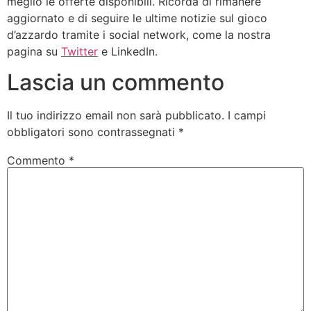
meglio le offerte disponibili. Ricorda di rimanere
aggiornato e di seguire le ultime notizie sul gioco
d’azzardo tramite i social network, come la nostra
pagina su
Twitter
e LinkedIn.
Lascia un commento
Il tuo indirizzo email non sarà pubblicato.
I campi
obbligatori sono contrassegnati
*
Commento
*