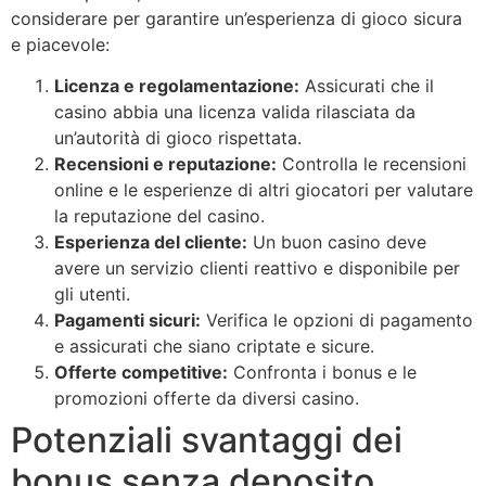
considerare per garantire un’esperienza di gioco sicura
e piacevole:
Licenza e regolamentazione:
Assicurati che il
casino abbia una licenza valida rilasciata da
un’autorità di gioco rispettata.
Recensioni e reputazione:
Controlla le recensioni
online e le esperienze di altri giocatori per valutare
la reputazione del casino.
Esperienza del cliente:
Un buon casino deve
avere un servizio clienti reattivo e disponibile per
gli utenti.
Pagamenti sicuri:
Verifica le opzioni di pagamento
e assicurati che siano criptate e sicure.
Offerte competitive:
Confronta i bonus e le
promozioni offerte da diversi casino.
Potenziali svantaggi dei
bonus senza deposito