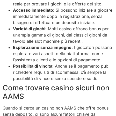
reale per provare i giochi e le offerte del sito.
Accesso immediato:
Si possono iniziare a giocare
immediatamente dopo la registrazione, senza
bisogno di effettuare un deposito iniziale.
Varietà di giochi:
Molti casino offrono bonus per
un’ampia gamma di giochi, dai classici giochi da
tavolo alle slot machine più recenti.
Esplorazione senza impegno:
I giocatori possono
esplorare vari aspetti della piattaforma, come
l’assistenza clienti e le opzioni di pagamento.
Possibilità di vincita:
Anche se il pagamento può
richiedere requisiti di scommessa, c’è sempre la
possibilità di vincere senza spendere soldi.
Come trovare casino sicuri non
AAMS
Quando si cerca un casino non AAMS che offre bonus
senza deposito, ci sono alcuni fattori chiave da