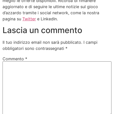
meglio le offerte disponibili. Ricorda di rimanere
aggiornato e di seguire le ultime notizie sul gioco
d’azzardo tramite i social network, come la nostra
pagina su
Twitter
e LinkedIn.
Lascia un commento
Il tuo indirizzo email non sarà pubblicato.
I campi
obbligatori sono contrassegnati
*
Commento
*