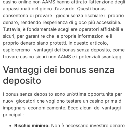
casino online non AAMS hanno attirato l’attenzione degli
appassionati del gioco d’azzardo. Questi bonus
consentono di provare i giochi senza rischiare il proprio
denaro, rendendo l’esperienza di gioco più accessibile.
Tuttavia, è fondamentale scegliere operatori affidabili e
sicuri, per garantire che le proprie informazioni e il
proprio denaro siano protetti. In questo articolo,
esploreremo i vantaggi dei bonus senza deposito, come
trovare casino sicuri non AAMS e i potenziali svantaggi.
Vantaggi dei bonus senza
deposito
I bonus senza deposito sono un’ottima opportunità per i
nuovi giocatori che vogliono testare un casino prima di
impegnarsi economicamente. Ecco alcuni dei vantaggi
principali:
Rischio minimo:
Non è necessario investire denaro