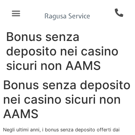
Bonus senza
deposito nei casino
sicuri non AAMS
Bonus senza deposito
nei casino sicuri non
AAMS
Negli ultimi anni, i bonus senza deposito offerti dai