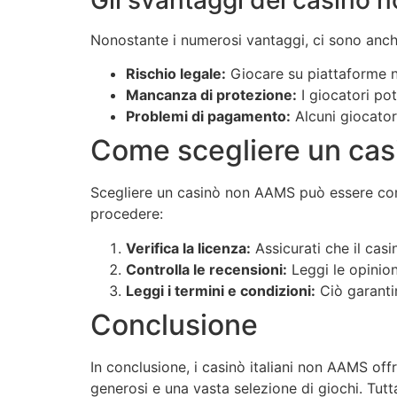
Nonostante i numerosi vantaggi, ci sono anche
Rischio legale:
Giocare su piattaforme n
Mancanza di protezione:
I giocatori po
Problemi di pagamento:
Alcuni giocatori
Come scegliere un ca
Scegliere un casinò non AAMS può essere comp
procedere:
Verifica la licenza:
Assicurati che il casi
Controlla le recensioni:
Leggi le opinioni
Leggi i termini e condizioni:
Ciò garantir
Conclusione
In conclusione, i casinò italiani non AAMS off
generosi e una vasta selezione di giochi. Tutt