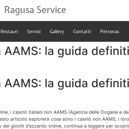
Restauri
Servizi
Gallery
Contatti
Petronas
n AAMS: la guida definit
n AAMS: la guida definit
ine, i casinò italiani non AAMS (Agenzia delle Dogane e de
uesto articolo esplorerà cosa sono i casinò non AAMS, i lor
do dei giochi d’azzardo online, continua a leggere per scopri