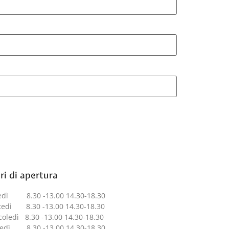
ri di apertura
edì 8.30 -13.00 14.30-18.30
tedì 8.30 -13.00 14.30-18.30
oledì 8.30 -13.00 14.30-18.30
vedì 8.30 -13.00 14.30-18.30