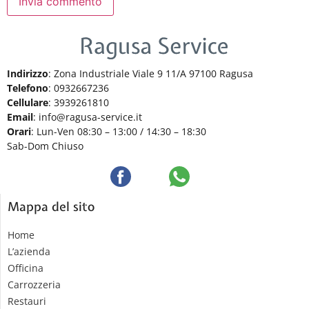
Indirizzo
: Zona Industriale Viale 9 11/A 97100 Ragusa
Telefono
: 0932667236
Cellulare
: 3939261810
Email
: info@ragusa-service.it
Orari
: Lun-Ven 08:30 – 13:00 / 14:30 – 18:30
Sab-Dom Chiuso
Mappa del sito
Home
L’azienda
Officina
Carrozzeria
Restauri