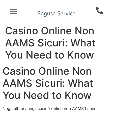
Casino Online Non
AAMS Sicuri: What
You Need to Know
Casino Online Non
AAMS Sicuri: What
You Need to Know
Negli ultimi anni, i casinò online non AAMS hanno