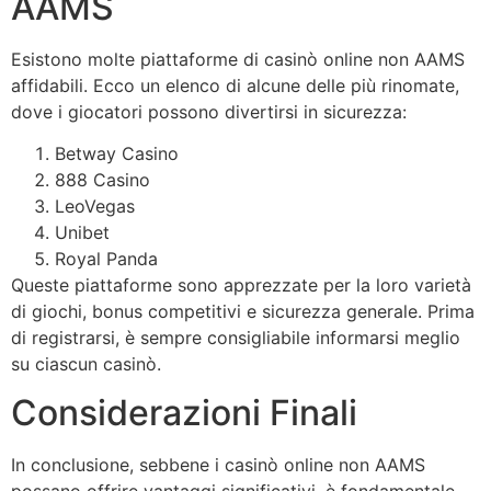
AAMS
Esistono molte piattaforme di casinò online non AAMS
affidabili. Ecco un elenco di alcune delle più rinomate,
dove i giocatori possono divertirsi in sicurezza:
Betway Casino
888 Casino
LeoVegas
Unibet
Royal Panda
Queste piattaforme sono apprezzate per la loro varietà
di giochi, bonus competitivi e sicurezza generale. Prima
di registrarsi, è sempre consigliabile informarsi meglio
su ciascun casinò.
Considerazioni Finali
In conclusione, sebbene i casinò online non AAMS