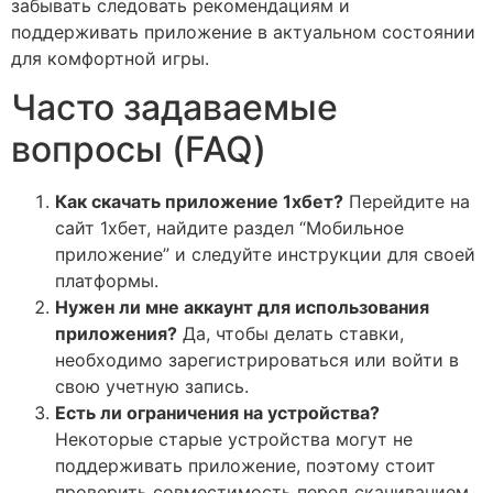
забывать следовать рекомендациям и
поддерживать приложение в актуальном состоянии
для комфортной игры.
Часто задаваемые
вопросы (FAQ)
Как скачать приложение 1хбет?
Перейдите на
сайт 1хбет, найдите раздел “Мобильное
приложение” и следуйте инструкции для своей
платформы.
Нужен ли мне аккаунт для использования
приложения?
Да, чтобы делать ставки,
необходимо зарегистрироваться или войти в
свою учетную запись.
Есть ли ограничения на устройства?
Некоторые старые устройства могут не
поддерживать приложение, поэтому стоит
проверить совместимость перед скачиванием.