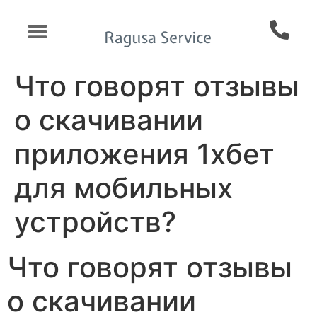
Что говорят отзывы
о скачивании
приложения 1хбет
для мобильных
устройств?
Что говорят отзывы
о скачивании