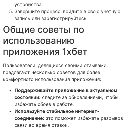
устройства.
Завершите процесс, войдите в свою учетную
запись или зарегистрируйтесь.
Общие советы по
использованию
приложения 1хбет
Пользователи, делящиеся своими отзывами,
предлагают несколько советов для более
комфортного использования приложения:
Поддерживайте приложение в актуальном
состоянии:
следите за обновлениями, чтобы
избежать сбоев в работе.
Используйте стабильное интернет-
соединение:
это поможет избежать разрывов
связи во время ставок.