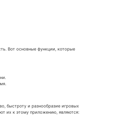
ть. Вот основные функции, которые
ни.
мя.
во, быстроту и разнообразие игровых
ют их к этому приложению, являются: