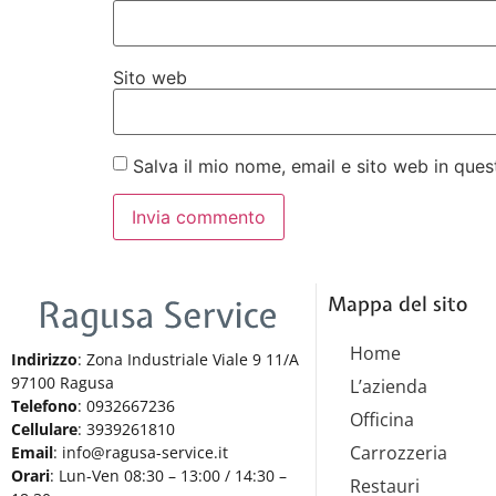
Sito web
Salva il mio nome, email e sito web in qu
Mappa del sito
Home
Indirizzo
: Zona Industriale Viale 9 11/A
97100 Ragusa
L’azienda
Telefono
: 0932667236
Officina
Cellulare
: 3939261810
Carrozzeria
Email
: info@ragusa-service.it
Orari
: Lun-Ven 08:30 – 13:00 / 14:30 –
Restauri