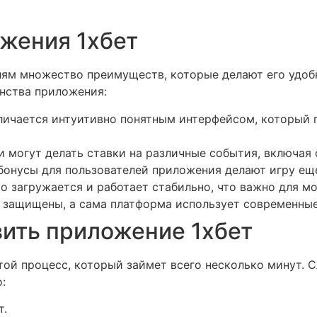
жения 1хбет
лям множество преимуществ, которые делают его удо
нства приложения:
ичается интуитивно понятным интерфейсом, который п
 могут делать ставки на различные события, включая с
бонусы для пользователей приложения делают игру еще
 загружается и работает стабильно, что важно для мо
 защищены, а сама платформа использует современные
вить приложение 1хбет
той процесс, который займет всего несколько минут. 
:
т.