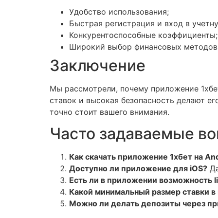
Удобство использования;
Быстрая регистрация и вход в учетну
Конкурентоспособные коэффициенты;
Широкий выбор финансовых методов 
Заключение
Мы рассмотрели, почему приложение 1хбе
ставок и высокая безопасность делают ег
точно стоит вашего внимания.
Часто задаваемые во
Как скачать приложение 1хбет на An
Доступно ли приложение для iOS?
Да
Есть ли в приложении возможность l
Какой минимальный размер ставки в
Можно ли делать депозиты через п