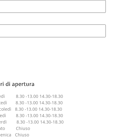
ri di apertura
edì 8.30 -13.00 14.30-18.30
tedì 8.30 -13.00 14.30-18.30
oledì 8.30 -13.00 14.30-18.30
vedì 8.30 -13.00 14.30-18.30
erdì 8.30 -13.00 14.30-18.30
ato Chiuso
enica Chiuso