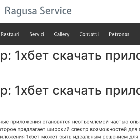
Restauri
Servizi
Gallery
Contatti
Petronas
р: 1хбет скачать при
в
р: 1хбет скачать при
в
ные приложения становятся неотъемлемой частью опыт
оторое предлагает широкий спектр возможностей для а
риложения 1хбет может быть идеальным решением для 