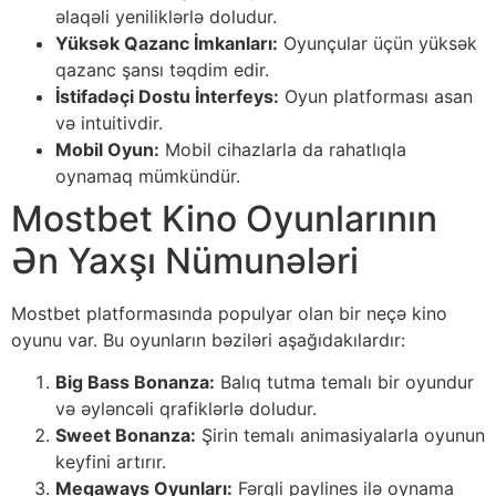
əlaqəli yeniliklərlə doludur.
Yüksək Qazanc İmkanları:
Oyunçular üçün yüksək
qazanc şansı təqdim edir.
İstifadəçi Dostu İnterfeys:
Oyun platforması asan
və intuitivdir.
Mobil Oyun:
Mobil cihazlarla da rahatlıqla
oynamaq mümkündür.
Mostbet Kino Oyunlarının
Ən Yaxşı Nümunələri
Mostbet platformasında populyar olan bir neçə kino
oyunu var. Bu oyunların bəziləri aşağıdakılardır:
Big Bass Bonanza:
Balıq tutma temalı bir oyundur
və əyləncəli qrafiklərlə doludur.
Sweet Bonanza:
Şirin temalı animasiyalarla oyunun
keyfini artırır.
Megaways Oyunları:
Fərqli paylines ilə oynama