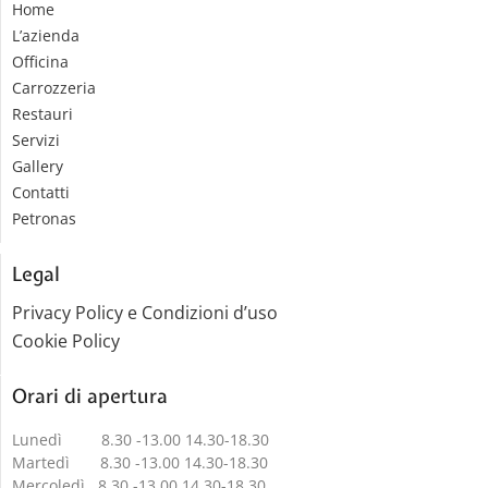
Home
L’azienda
Officina
Carrozzeria
Restauri
Servizi
Gallery
Contatti
Petronas
Legal
Privacy Policy e Condizioni d’uso
Cookie Policy
Orari di apertura
Lunedì 8.30 -13.00 14.30-18.30
Martedì 8.30 -13.00 14.30-18.30
Mercoledì 8.30 -13.00 14.30-18.30