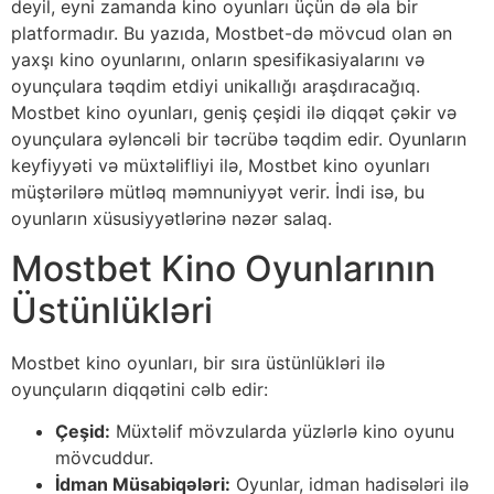
deyil, eyni zamanda kino oyunları üçün də əla bir
platformadır. Bu yazıda, Mostbet-də mövcud olan ən
yaxşı kino oyunlarını, onların spesifikasiyalarını və
oyunçulara təqdim etdiyi unikallığı araşdıracağıq.
Mostbet kino oyunları, geniş çeşidi ilə diqqət çəkir və
oyunçulara əyləncəli bir təcrübə təqdim edir. Oyunların
keyfiyyəti və müxtəlifliyi ilə, Mostbet kino oyunları
müştərilərə mütləq məmnuniyyət verir. İndi isə, bu
oyunların xüsusiyyətlərinə nəzər salaq.
Mostbet Kino Oyunlarının
Üstünlükləri
Mostbet kino oyunları, bir sıra üstünlükləri ilə
oyunçuların diqqətini cəlb edir:
Çeşid:
Müxtəlif mövzularda yüzlərlə kino oyunu
mövcuddur.
İdman Müsabiqələri:
Oyunlar, idman hadisələri ilə