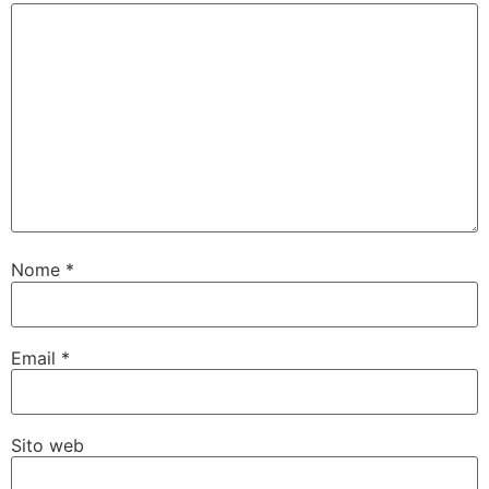
Nome
*
Email
*
Sito web