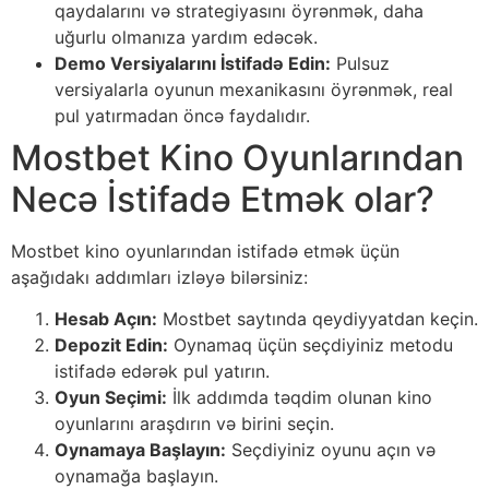
qaydalarını və strategiyasını öyrənmək, daha
uğurlu olmanıza yardım edəcək.
Demo Versiyalarını İstifadə Edin:
Pulsuz
versiyalarla oyunun mexanikasını öyrənmək, real
pul yatırmadan öncə faydalıdır.
Mostbet Kino Oyunlarından
Necə İstifadə Etmək olar?
Mostbet kino oyunlarından istifadə etmək üçün
aşağıdakı addımları izləyə bilərsiniz:
Hesab Açın:
Mostbet saytında qeydiyyatdan keçin.
Depozit Edin:
Oynamaq üçün seçdiyiniz metodu
istifadə edərək pul yatırın.
Oyun Seçimi:
İlk addımda təqdim olunan kino
oyunlarını araşdırın və birini seçin.
Oynamaya Başlayın:
Seçdiyiniz oyunu açın və
oynamağa başlayın.