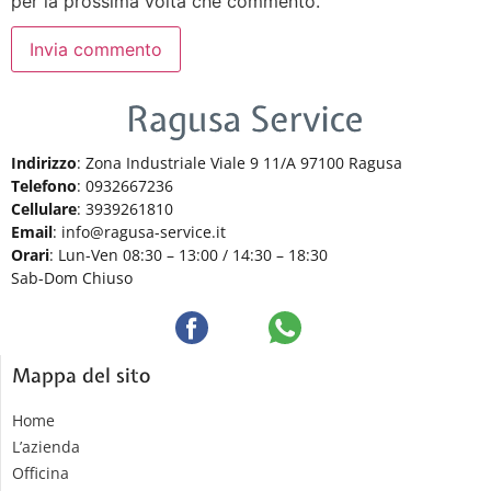
per la prossima volta che commento.
Indirizzo
: Zona Industriale Viale 9 11/A 97100 Ragusa
Telefono
: 0932667236
Cellulare
: 3939261810
Email
: info@ragusa-service.it
Orari
: Lun-Ven 08:30 – 13:00 / 14:30 – 18:30
Sab-Dom Chiuso
Mappa del sito
Home
L’azienda
Officina