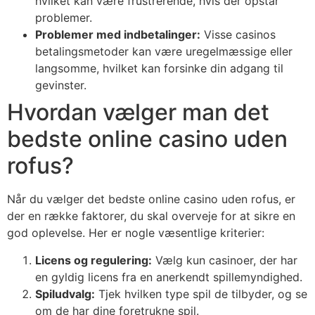
hvilket kan være frustrerende, hvis der opstår
problemer.
Problemer med indbetalinger:
Visse casinos
betalingsmetoder kan være uregelmæssige eller
langsomme, hvilket kan forsinke din adgang til
gevinster.
Hvordan vælger man det
bedste online casino uden
rofus?
Når du vælger det bedste online casino uden rofus, er
der en række faktorer, du skal overveje for at sikre en
god oplevelse. Her er nogle væsentlige kriterier:
Licens og regulering:
Vælg kun casinoer, der har
en gyldig licens fra en anerkendt spillemyndighed.
Spiludvalg:
Tjek hvilken type spil de tilbyder, og se
om de har dine foretrukne spil.