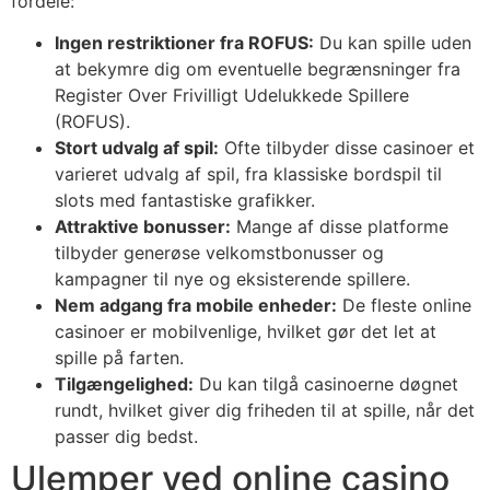
fordele:
Ingen restriktioner fra ROFUS:
Du kan spille uden
at bekymre dig om eventuelle begrænsninger fra
Register Over Frivilligt Udelukkede Spillere
(ROFUS).
Stort udvalg af spil:
Ofte tilbyder disse casinoer et
varieret udvalg af spil, fra klassiske bordspil til
slots med fantastiske grafikker.
Attraktive bonusser:
Mange af disse platforme
tilbyder generøse velkomstbonusser og
kampagner til nye og eksisterende spillere.
Nem adgang fra mobile enheder:
De fleste online
casinoer er mobilvenlige, hvilket gør det let at
spille på farten.
Tilgængelighed:
Du kan tilgå casinoerne døgnet
rundt, hvilket giver dig friheden til at spille, når det
passer dig bedst.
Ulemper ved online casino