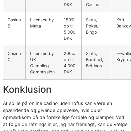
DKK
Casino
Casino
Licensed by
150%
Slots,
Kort,
B
Malta
op til
Poker,
Bankov
5.000
Bingo
DKK
Casino
Licensed by
200%
Slots,
E-walle
C
UK
op til
Bordspil,
Kryptov
Gambling
4.000
Bettings
Commission
DKK
Konklusion
At spille på online casino uden rofus kan være en
spændende og givende oplevelse, hvis du er
opmærksom på de forskellige fordele og ulemper. Ved
at følge de retningslinjer, jeg har fremlagt, kan du vælge