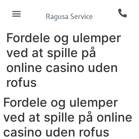
Fordele og ulemper
ved at spille på
online casino uden
rofus
Fordele og ulemper
ved at spille på online
casino uden rofus