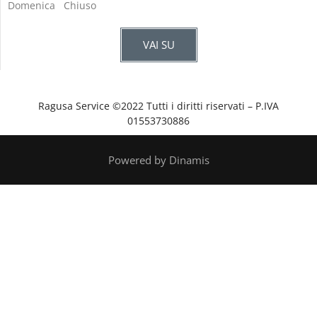
Domenica Chiuso
VAI SU
Ragusa Service ©2022 Tutti i diritti riservati – P.IVA
01553730886
Powered by Dinamis