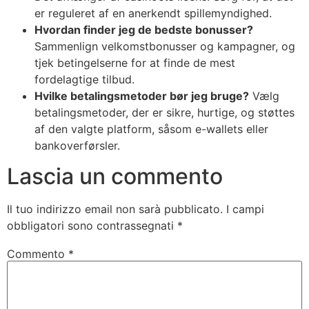
er reguleret af en anerkendt spillemyndighed.
Hvordan finder jeg de bedste bonusser?
Sammenlign velkomstbonusser og kampagner, og
tjek betingelserne for at finde de mest
fordelagtige tilbud.
Hvilke betalingsmetoder bør jeg bruge?
Vælg
betalingsmetoder, der er sikre, hurtige, og støttes
af den valgte platform, såsom e-wallets eller
bankoverførsler.
Lascia un commento
Il tuo indirizzo email non sarà pubblicato.
I campi
obbligatori sono contrassegnati
*
Commento
*