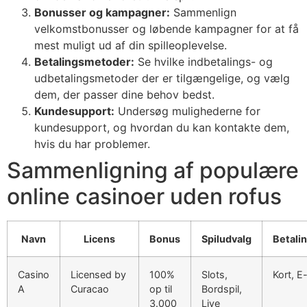
Bonusser og kampagner:
Sammenlign
velkomstbonusser og løbende kampagner for at få
mest muligt ud af din spilleoplevelse.
Betalingsmetoder:
Se hvilke indbetalings- og
udbetalingsmetoder der er tilgængelige, og vælg
dem, der passer dine behov bedst.
Kundesupport:
Undersøg mulighederne for
kundesupport, og hvordan du kan kontakte dem,
hvis du har problemer.
Sammenligning af populære
online casinoer uden rofus
Navn
Licens
Bonus
Spiludvalg
Betali
Casino
Licensed by
100%
Slots,
Kort, E
A
Curacao
op til
Bordspil,
3.000
Live