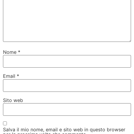
Nome
*
Email
*
Sito web
Salva il mio nome, email e sito web in questo browser