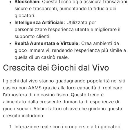
Blockchain:
Questa tecnologia assicura transazioni
sicure e trasparenti, aumentando la fiducia dei
giocatori.
Intelligenza Artificiale:
Utilizzata per
personalizzare l’esperienza utente e migliorare il
supporto clienti.
Realtà Aumentata e Virtuale:
Crea ambienti da
gioco immersivi, rendendo l’esperienza più simile a
quella di un casinò reale.
Crescita dei Giochi dal Vivo
I giochi dal vivo stanno guadagnando popolarità nei siti
casino non AAMS grazie alla loro capacità di replicare
l’atmosfera di un casinò fisico. Questo trend è
alimentato dalla crescente domanda di esperienze di
gioco sociali. Alcuni fattori chiave che guidano questa
crescita includono:
Interazione reale con i croupiers e altri giocatori.