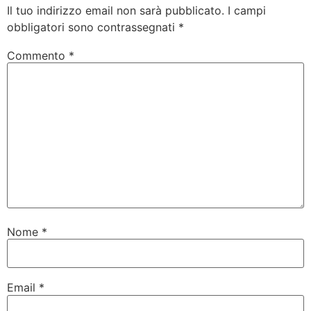
Il tuo indirizzo email non sarà pubblicato.
I campi
obbligatori sono contrassegnati
*
Commento
*
Nome
*
Email
*