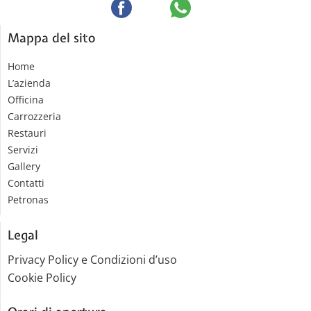
Mappa del sito
Home
L’azienda
Officina
Carrozzeria
Restauri
Servizi
Gallery
Contatti
Petronas
Legal
Privacy Policy e Condizioni d’uso
Cookie Policy