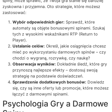
spiny, może sprawić, że Twoja gra stanie się bardziej
zyskowna i przyjemna. Oto strategie, które możesz
zastosować:
Wybór odpowiednich gier:
Sprawdź, które
automaty są objęte bonusowymi spinami. Szukaj
tych z wysokimi wskaźnikami RTP (Return to
Player).
Ustalanie celów:
Określ, jakie osiągnięcia chcesz
mieć po wykorzystaniu darmowych spinów – czy
chodzi o wygraną, rozrywkę, czy naukę?
Obserwacja wyników:
Dokładnie śledź, które gry
przynoszą najlepsze efekty – dostosuj swoją
strategię na podstawie doświadczeń.
Sprawdzenie dodatkowych bonusów:
Dowiedz
się, czy są inne oferty lub promocje, które możesz
łączyć z darmowymi spinami.
Psychologia Gry a Darmowe