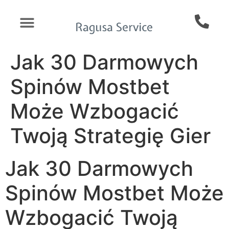
Jak 30 Darmowych
Spinów Mostbet
Może Wzbogacić
Twoją Strategię Gier
Jak 30 Darmowych
Spinów Mostbet Może
Wzbogacić Twoją