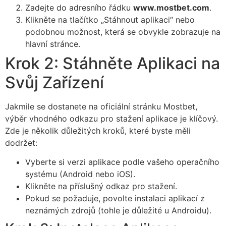
Zadejte do adresního řádku
www.mostbet.com
.
Klikněte na tlačítko „Stáhnout aplikaci“ nebo
podobnou možnost, která se obvykle zobrazuje na
hlavní stránce.
Krok 2: Stáhněte Aplikaci na
Svůj Zařízení
Jakmile se dostanete na oficiální stránku Mostbet,
výběr vhodného odkazu pro stažení aplikace je klíčový.
Zde je několik důležitých kroků, které byste měli
dodržet:
Vyberte si verzi aplikace podle vašeho operačního
systému (Android nebo iOS).
Klikněte na příslušný odkaz pro stažení.
Pokud se požaduje, povolte instalaci aplikací z
neznámých zdrojů (tohle je důležité u Androidu).