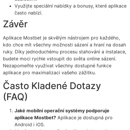
Využijte speciální nabídky a bonusy, které aplikace
často nabízí.
Závěr
Aplikace Mostbet je skvělým nástrojem pro každého,
kdo chce mít všechny možnosti sázení a hraní na dosah
ruky. Díky jednoduchému procesu stahování a instalace,
budete moci rychle vstoupit do světa online sázení.
Nezapomeňte využívat všechny dostupné funkce
aplikace pro maximalizaci vašeho zážitku.
Často Kladené Dotazy
(FAQ)
Jaké mobilní operační systémy podporuje
aplikace Mostbet?
Aplikace je dostupná pro
Android i iOS.