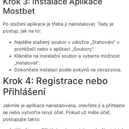
Krok 3: Instalace Aplikace
Mostbet
Po stažení aplikace je třeba ji nainstalovat. Tady je
postup, jak na to:
Najděte stažený soubor v záložce „Stahování“ v
prohlížeči nebo v aplikaci „Soubory“.
Klikněte na instalační soubor a vyberte možnost
„Instalovat“.
Dokončete instalaci podle pokynů na obrazovce.
Krok 4: Registrace nebo
Přihlášení
Jakmile je aplikace nainstalována, otevřete ji a přihlaste
se nebo vytvořte nový účet. Pokud už máte účet,
postupujte takto: