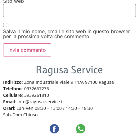
Sito web
Salva il mio nome, email e sito web in questo browser
per la prossima volta che commento.
Indirizzo
: Zona Industriale Viale 9 11/A 97100 Ragusa
Telefono
: 0932667236
Cellulare
: 3939261810
Email
: info@ragusa-service.it
Orari
: Lun-Ven 08:30 – 13:00 / 14:30 – 18:30
Sab-Dom Chiuso