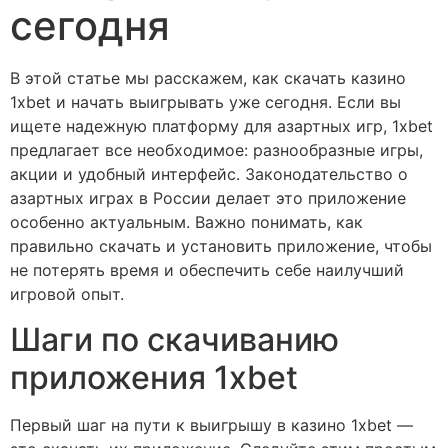
сегодня
В этой статье мы расскажем, как скачать казино
1xbet и начать выигрывать уже сегодня. Если вы
ищете надежную платформу для азартных игр, 1xbet
предлагает все необходимое: разнообразные игры,
акции и удобный интерфейс. Законодательство о
азартных играх в России делает это приложение
особенно актуальным. Важно понимать, как
правильно скачать и установить приложение, чтобы
не потерять время и обеспечить себе наилучший
игровой опыт.
Шаги по скачиванию
приложения 1xbet
Первый шаг на пути к выигрышу в казино 1xbet —