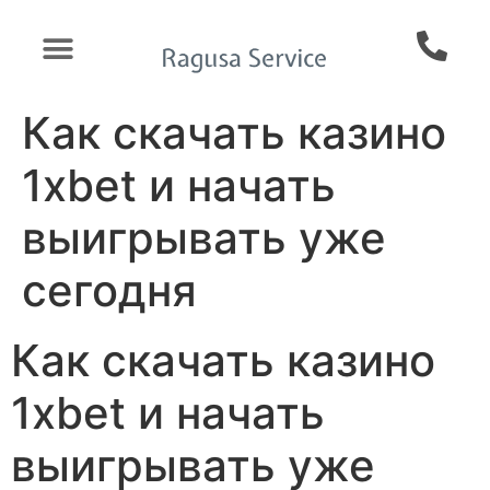
Как скачать казино
1xbet и начать
выигрывать уже
сегодня
Как скачать казино
1xbet и начать
выигрывать уже