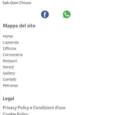
Sab-Dom Chiuso
Mappa del sito
Home
L’azienda
Officina
Carrozzeria
Restauri
Servizi
Gallery
Contatti
Petronas
Legal
Privacy Policy e Condizioni d’uso
Cookie Policy