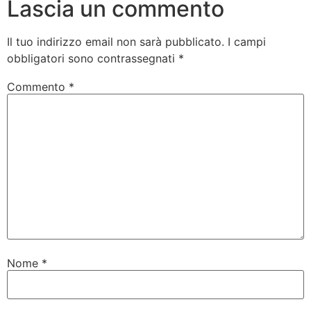
Lascia un commento
Il tuo indirizzo email non sarà pubblicato.
I campi
obbligatori sono contrassegnati
*
Commento
*
Nome
*