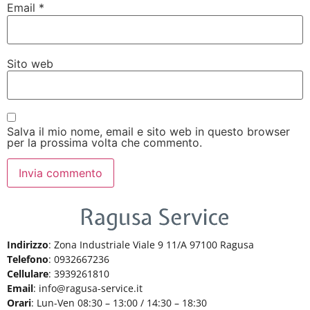
Email
*
Sito web
Salva il mio nome, email e sito web in questo browser
per la prossima volta che commento.
Indirizzo
: Zona Industriale Viale 9 11/A 97100 Ragusa
Telefono
: 0932667236
Cellulare
: 3939261810
Email
: info@ragusa-service.it
Orari
: Lun-Ven 08:30 – 13:00 / 14:30 – 18:30