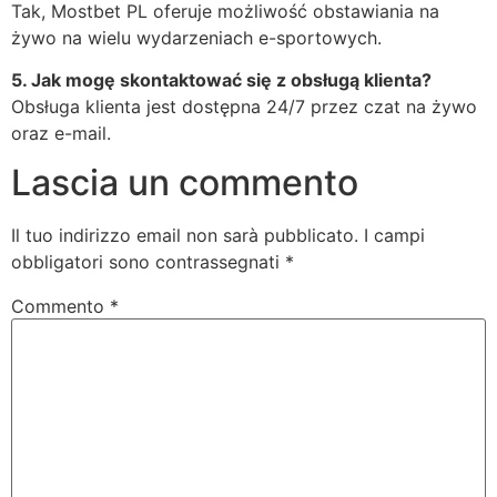
Tak, Mostbet PL oferuje możliwość obstawiania na
żywo na wielu wydarzeniach e-sportowych.
5. Jak mogę skontaktować się z obsługą klienta?
Obsługa klienta jest dostępna 24/7 przez czat na żywo
oraz e-mail.
Lascia un commento
Il tuo indirizzo email non sarà pubblicato.
I campi
obbligatori sono contrassegnati
*
Commento
*