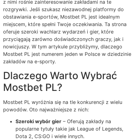
z nimi rośnie zainteresowanie zakładami na te
rozgrywki. Jeśli szukasz niezawodnej platformy do
obstawiania e-sportów, Mostbet PL jest idealnym
miejscem, które spełni Twoje oczekiwania. Ta strona
oferuje szeroki wachlarz wydarzeń i gier, które
przyciągają zarówno doświadczonych graczy, jak i
nowicjuszy. W tym artykule przybliżymy, dlaczego
Mostbet PL jest numerem jeden w Polsce w dziedzinie
zakładów na e-sporty.
Dlaczego Warto Wybrać
Mostbet PL?
Mostbet PL wyróżnia się na tle konkurencji z wielu
powodów. Oto najważniejsze z nich:
Szeroki wybór gier
– Oferują zakłady na
popularne tytuły takie jak League of Legends,
Dota 2, CS:GO i wiele innych.