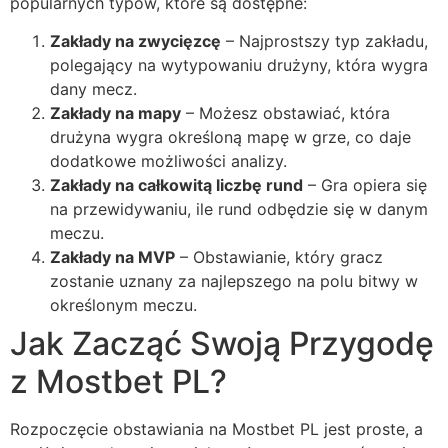
popularnych typów, które są dostępne:
Zakłady na zwycięzcę
– Najprostszy typ zakładu,
polegający na wytypowaniu drużyny, która wygra
dany mecz.
Zakłady na mapy
– Możesz obstawiać, która
drużyna wygra określoną mapę w grze, co daje
dodatkowe możliwości analizy.
Zakłady na całkowitą liczbę rund
– Gra opiera się
na przewidywaniu, ile rund odbędzie się w danym
meczu.
Zakłady na MVP
– Obstawianie, który gracz
zostanie uznany za najlepszego na polu bitwy w
określonym meczu.
Jak Zacząć Swoją Przygodę
z Mostbet PL?
Rozpoczęcie obstawiania na Mostbet PL jest proste, a