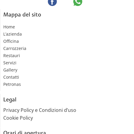
Mappa del sito
Home
L’azienda
Officina
Carrozzeria
Restauri
Servizi
Gallery
Contatti
Petronas
Legal
Privacy Policy e Condizioni d’uso
Cookie Policy
Orari di apertura