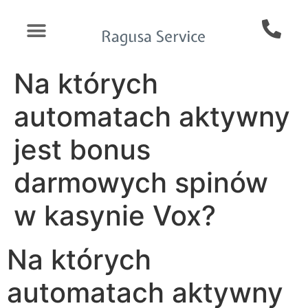
Na których
automatach aktywny
jest bonus
darmowych spinów
w kasynie Vox?
Na których
automatach aktywny