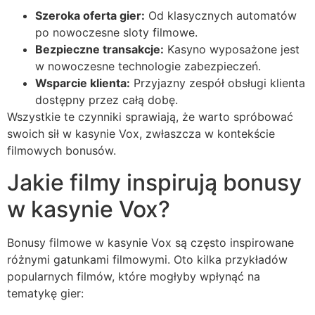
Szeroka oferta gier:
Od klasycznych automatów
po nowoczesne sloty filmowe.
Bezpieczne transakcje:
Kasyno wyposażone jest
w nowoczesne technologie zabezpieczeń.
Wsparcie klienta:
Przyjazny zespół obsługi klienta
dostępny przez całą dobę.
Wszystkie te czynniki sprawiają, że warto spróbować
swoich sił w kasynie Vox, zwłaszcza w kontekście
filmowych bonusów.
Jakie filmy inspirują bonusy
w kasynie Vox?
Bonusy filmowe w kasynie Vox są często inspirowane
różnymi gatunkami filmowymi. Oto kilka przykładów
popularnych filmów, które mogłyby wpłynąć na
tematykę gier: