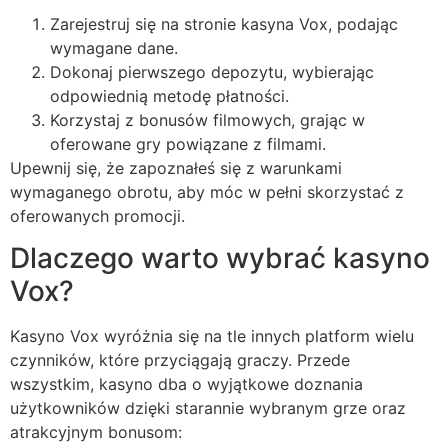
Zarejestruj się na stronie kasyna Vox, podając
wymagane dane.
Dokonaj pierwszego depozytu, wybierając
odpowiednią metodę płatności.
Korzystaj z bonusów filmowych, grając w
oferowane gry powiązane z filmami.
Upewnij się, że zapoznałeś się z warunkami
wymaganego obrotu, aby móc w pełni skorzystać z
oferowanych promocji.
Dlaczego warto wybrać kasyno
Vox?
Kasyno Vox wyróżnia się na tle innych platform wielu
czynników, które przyciągają graczy. Przede
wszystkim, kasyno dba o wyjątkowe doznania
użytkowników dzięki starannie wybranym grze oraz
atrakcyjnym bonusom: