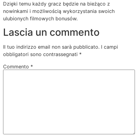
Dzięki temu każdy gracz będzie na bieżąco z
nowinkami i możliwością wykorzystania swoich
ulubionych filmowych bonusów.
Lascia un commento
Il tuo indirizzo email non sarà pubblicato.
I campi
obbligatori sono contrassegnati
*
Commento
*