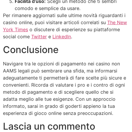
Facilità d’uso:
Scegli un metodo che ti sembri
comodo e semplice da usare.
Per rimanere aggiornati sulle ultime novità riguardanti i
casino online, puoi visitare articoli correlati su
The New
York Times
o discutere di esperienze su piattaforme
social come
Twitter
e
LinkedIn
.
Conclusione
Navigare tra le opzioni di pagamento nei casino non
AAMS legali può sembrare una sfida, ma informarsi
adeguatamente ti permetterà di fare scelte più sicure e
convenienti. Ricorda di valutare i pro e i contro di ogni
metodo di pagamento e di scegliere quello che si
adatta meglio alle tue esigenze. Con un approccio
informato, sarai in grado di goderti appieno la tua
esperienza di gioco online senza preoccupazioni.
Lascia un commento