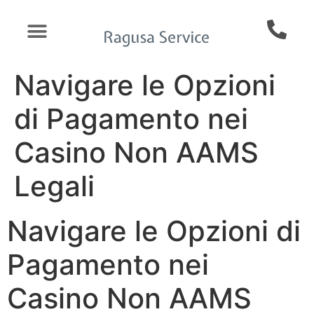
Navigare le Opzioni
di Pagamento nei
Casino Non AAMS
Legali
Navigare le Opzioni di
Pagamento nei
Casino Non AAMS