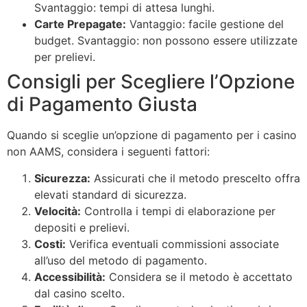
Svantaggio: tempi di attesa lunghi.
Carte Prepagate:
Vantaggio: facile gestione del
budget. Svantaggio: non possono essere utilizzate
per prelievi.
Consigli per Scegliere l’Opzione
di Pagamento Giusta
Quando si sceglie un’opzione di pagamento per i casino
non AAMS, considera i seguenti fattori:
Sicurezza:
Assicurati che il metodo prescelto offra
elevati standard di sicurezza.
Velocità:
Controlla i tempi di elaborazione per
depositi e prelievi.
Costi:
Verifica eventuali commissioni associate
all’uso del metodo di pagamento.
Accessibilità:
Considera se il metodo è accettato
dal casino scelto.