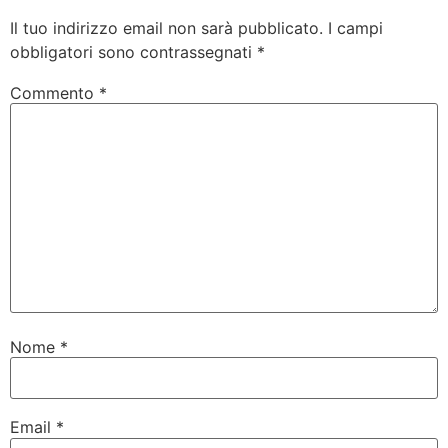
Il tuo indirizzo email non sarà pubblicato.
I campi
obbligatori sono contrassegnati
*
Commento
*
Nome
*
Email
*