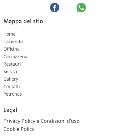
Mappa del sito
Home
L’azienda
Officina
Carrozzeria
Restauri
Servizi
Gallery
Contatti
Petronas
Legal
Privacy Policy e Condizioni d’uso
Cookie Policy