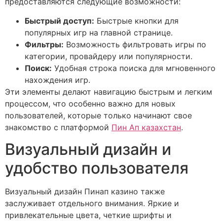
предоставляются следующие возможности:
Быстрый доступ:
Быстрые кнопки для
популярных игр на главной странице.
Фильтры:
Возможность фильтровать игры по
категории, провайдеру или популярности.
Поиск:
Удобная строка поиска для мгновенного
нахождения игр.
Эти элементы делают навигацию быстрым и легким
процессом, что особенно важно для новых
пользователей, которые только начинают свое
знакомство с платформой
Пин Ап казахстан
.
Визуальный дизайн и
удобство пользователя
Визуальный дизайн Пинап казино также
заслуживает отдельного внимания. Яркие и
привлекательные цвета, четкие шрифты и