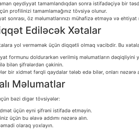
man qeydiyyat tamamlandıqdan sonra istifadəçiyə bir təsdi
çün profilinizi tamamlamağınız tövsiyə olunur.
t sonrası, öz məlumatlarınızı mühafizə etməyə və ehtiyat n
qqət Ediləcək Xətalar
talara yol verməmək üçün diqqətli olmaq vacibdir. Bu xətala
at formunu doldurarkən verilmiş məlumatların dəqiqliyini y
lə bilən şifrələrdən çəkinin.
ər bir xidmət fərqli qaydalar tələb edə bilər, onları nəzərə a
alı Məlumatlar
çün bəzi digər tövsiyələr:
dmət üçün eyni şifrəni istifadə etməyin.
iniz üçün bu əlavə addımı nəzərə alın.
təmadi olaraq yoxlayın.