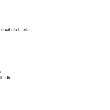
axil ola bilərlər.
.
l edin.
: