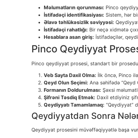
Məlumatların qorunması:
Pinco qeydiyyat
İstifadəçi identifikasiyası:
Sistem, hər bir
Əlavə təhlükəsizlik səviyyəsi:
Qeydiyyat,
İstifadəçi rahatlığı:
Bir neçə xidmətə çıxı
Hesablara asan giriş:
İstifadəçilər, qeyd
Pinco Qeydiyyat Proses
Pinco qeydiyyat prosesi, standart bir prosedu
Veb Sayta Daxil Olma:
İlk öncə, Pinco ilə
Qeyd Olun Seçimi:
Ana səhifədə “Qeyd Ol
Formanın Doldurulması:
Şəxsi məlumatlar
Şifrəni Təsdiq Etmək:
Daxil etdiyiniz şi
Qeydiyyatı Tamamlamaq:
“Qeydiyyat” d
Qeydiyyatdan Sonra Nələ
Qeydiyyat prosesini müvəffəqiyyətlə başa vur