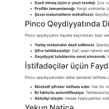
Daxil olmaq üçün e-poçt təsdiqi:
Çox za
Profilin tamamlamağı:
Fərqli xidmətlər ü
Şəxsi məlumatların mühafizəsi:
Qeydiyya
Pinco Qeydiyyatında Di
Pinco qeydiyyatını həyata keçirərkən, bəzi xə
Yanlış məlumatın daxil edilməsi:
Qeydiyy
Şifrə təhlükəsizliyi:
Zəif, asan tahmin edi
Qeydiyyat tələblərinə əməl etməmək:
H
İstifadəçilər üçün Fayd
Pinco qeydiyyatından daha səmərəli istifadə ü
Müxtəlif şifrələr istifadə edin:
Hər bir xi
İki faktorlu autentifikasiya:
Təhlükəsizliy
Aktivliyi izləyin:
Hesab fəaliyyətinizi mü
Yekun Nəticə