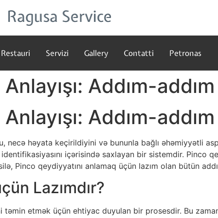
Restauri
Servizi
Gallery
Contatti
Petronas
 Anlayışı: Addım-addım
 Anlayışı: Addım-addım
necə həyata keçirildiyini və bununla bağlı əhəmiyyətli aspe
 identifikasiyasını içərisində saxlayan bir sistemdir. Pinco 
təsilə, Pinco qeydiyyatını anlamaq üçün lazım olan bütün ad
üçün Lazımdır?
yini təmin etmək üçün ehtiyac duyulan bir prosesdir. Bu zama