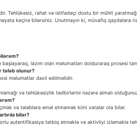
dir. Təhlükəsiz, rahat və istifadəçi dostu bir mühit yaratma
 həyata keçirə bilərsiniz. Unutmayın ki, müvafiq qaydalara ri
bilərəm?
ə başlayaraq, lazım olan məlumatları dolduraraq prosesi tam
 tələb olunur?
xsi məlumatlar daxil edilməlidir.
amlamağı və təhlükəsizlik tədbirlərini nəzərə almalı olduğunu
lərəm?
eçmək və tələblərə əməl etməmək kimi xətalar ola bilər.
rtırıla bilər?
torlu autentifikasiya tətbiq etməklə və aktivliyi izləməklə təhlü