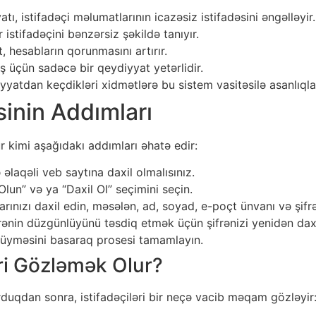
ı, istifadəçi məlumatlarının icazəsiz istifadəsini əngəlləyir.
 istifadəçini bənzərsiz şəkildə tanıyır.
 hesabların qorunmasını artırır.
ş üçün sadəcə bir qeydiyyat yetərlidir.
iyyatdan keçdikləri xidmətlərə bu sistem vasitəsilə asanlıqla d
inin Addımları
r kimi aşağıdakı addımları əhatə edir:
 əlaqəli veb saytına daxil olmalısınız.
un” və ya “Daxil Ol” seçimini seçin.
ınızı daxil edin, məsələn, ad, soyad, e-poçt ünvanı və şifrə
frənin düzgünlüyünü təsdiq etmək üçün şifrənizi yenidən daxi
üyməsini basaraq prosesi tamamlayın.
ri Gözləmək Olur?
duqdan sonra, istifadəçiləri bir neçə vacib məqam gözləyir