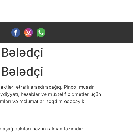
 Bələdçi
 Bələdçi
ktləri ətraflı araşdıracağıq. Pinco, müasir
qeydiyyatı, hesablar və müxtəlif xidmətlər üçün
dımları və məlumatları təqdim edəcəyik.
n aşağıdakıları nəzərə almaq lazımdır: