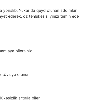
ğa yönəlib. Yuxarıda qeyd olunan addımları
ayət edərək, öz təhlükəsizliyinizi təmin edə
amlaya bilərsiniz.
z tövsiyə olunur.
kəsizlik artırıla bilər.