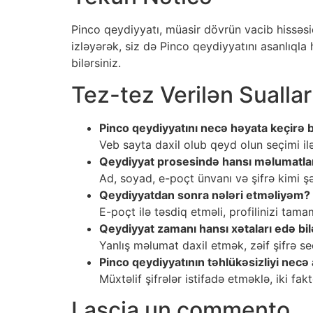
Pinco qeydiyyatı, müasir dövrün vacib hissəsi
izləyərək, siz də Pinco qeydiyyatını asanlıqla
bilərsiniz.
Tez-tez Verilən Suallar
Pinco qeydiyyatını necə həyata keçirə 
Veb sayta daxil olub qeyd olun seçimi il
Qeydiyyat prosesində hansı məlumatlar
Ad, soyad, e-poçt ünvanı və şifrə kimi şə
Qeydiyyatdan sonra nələri etməliyəm?
E-poçt ilə təsdiq etməli, profilinizi tam
Qeydiyyat zamanı hansı xətaları edə bi
Yanlış məlumat daxil etmək, zəif şifrə s
Pinco qeydiyyatının təhlükəsizliyi necə a
Müxtəlif şifrələr istifadə etməklə, iki fak
Lascia un commento