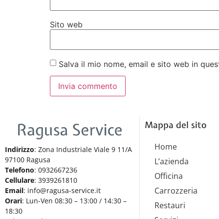
Sito web
Salva il mio nome, email e sito web in qu
Mappa del sito
Home
Indirizzo
: Zona Industriale Viale 9 11/A
97100 Ragusa
L’azienda
Telefono
: 0932667236
Officina
Cellulare
: 3939261810
Carrozzeria
Email
: info@ragusa-service.it
Orari
: Lun-Ven 08:30 – 13:00 / 14:30 –
Restauri
18:30