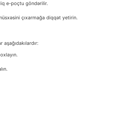
q e-poçtu göndərilir.
üsxəsini çıxarmağa diqqət yetirin.
r aşağıdakılardır:
oxlayın.
lın.