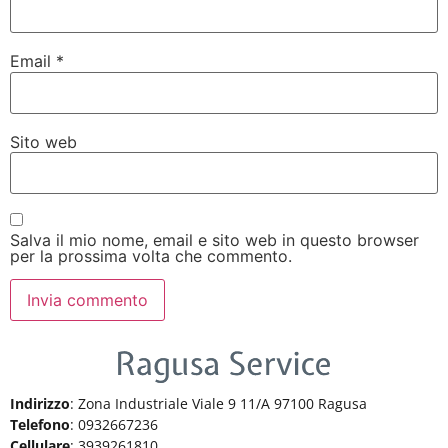
Email
*
Sito web
Salva il mio nome, email e sito web in questo browser
per la prossima volta che commento.
Indirizzo
: Zona Industriale Viale 9 11/A 97100 Ragusa
Telefono
: 0932667236
Cellulare
: 3939261810