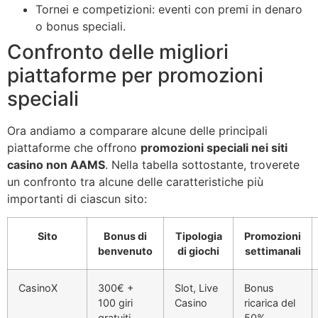
Tornei e competizioni: eventi con premi in denaro
o bonus speciali.
Confronto delle migliori
piattaforme per promozioni
speciali
Ora andiamo a comparare alcune delle principali
piattaforme che offrono
promozioni speciali nei siti
casino non AAMS
. Nella tabella sottostante, troverete
un confronto tra alcune delle caratteristiche più
importanti di ciascun sito:
Sito
Bonus di
Tipologia
Promozioni
benvenuto
di giochi
settimanali
CasinoX
300€ +
Slot, Live
Bonus
100 giri
Casino
ricarica del
gratuiti
50%