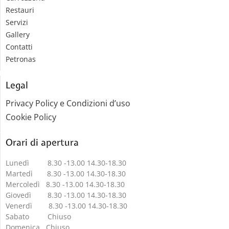
Restauri
Servizi
Gallery
Contatti
Petronas
Legal
Privacy Policy e Condizioni d’uso
Cookie Policy
Orari di apertura
Lunedì 8.30 -13.00 14.30-18.30
Martedì 8.30 -13.00 14.30-18.30
Mercoledì 8.30 -13.00 14.30-18.30
Giovedì 8.30 -13.00 14.30-18.30
Venerdì 8.30 -13.00 14.30-18.30
Sabato Chiuso
Domenica Chiuso