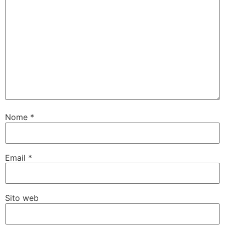
Nome
*
Email
*
Sito web