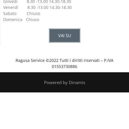
Giovedì 8.30 -13.00 14.30-18.30
Venerdì 8.30 -13.00 14.30-18.30
Sabato Chiuso
Domenica Chiuso
VAI SU
Ragusa Service ©2022 Tutti i diritti riservati – P.IVA
01553730886
Powered by Dinamis