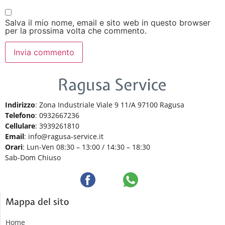
Salva il mio nome, email e sito web in questo browser
per la prossima volta che commento.
Indirizzo
: Zona Industriale Viale 9 11/A 97100 Ragusa
Telefono
: 0932667236
Cellulare
: 3939261810
Email
: info@ragusa-service.it
Orari
: Lun-Ven 08:30 – 13:00 / 14:30 – 18:30
Sab-Dom Chiuso
Mappa del sito
Home