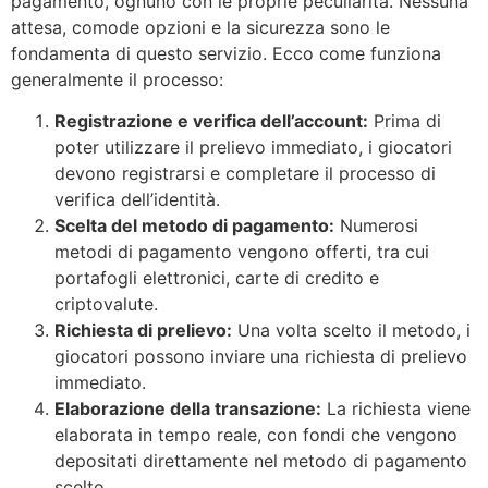
pagamento, ognuno con le proprie peculiarità. Nessuna
attesa, comode opzioni e la sicurezza sono le
fondamenta di questo servizio. Ecco come funziona
generalmente il processo:
Registrazione e verifica dell’account:
Prima di
poter utilizzare il prelievo immediato, i giocatori
devono registrarsi e completare il processo di
verifica dell’identità.
Scelta del metodo di pagamento:
Numerosi
metodi di pagamento vengono offerti, tra cui
portafogli elettronici, carte di credito e
criptovalute.
Richiesta di prelievo:
Una volta scelto il metodo, i
giocatori possono inviare una richiesta di prelievo
immediato.
Elaborazione della transazione:
La richiesta viene
elaborata in tempo reale, con fondi che vengono
depositati direttamente nel metodo di pagamento
scelto.