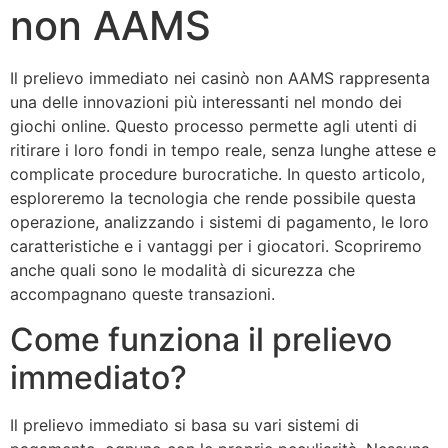
non AAMS
Il prelievo immediato nei casinò non AAMS rappresenta
una delle innovazioni più interessanti nel mondo dei
giochi online. Questo processo permette agli utenti di
ritirare i loro fondi in tempo reale, senza lunghe attese e
complicate procedure burocratiche. In questo articolo,
esploreremo la tecnologia che rende possibile questa
operazione, analizzando i sistemi di pagamento, le loro
caratteristiche e i vantaggi per i giocatori. Scopriremo
anche quali sono le modalità di sicurezza che
accompagnano queste transazioni.
Come funziona il prelievo
immediato?
Il prelievo immediato si basa su vari sistemi di