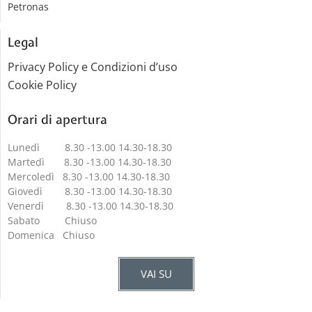
Petronas
Legal
Privacy Policy e Condizioni d’uso
Cookie Policy
Orari di apertura
Lunedì 8.30 -13.00 14.30-18.30
Martedì 8.30 -13.00 14.30-18.30
Mercoledì 8.30 -13.00 14.30-18.30
Giovedì 8.30 -13.00 14.30-18.30
Venerdì 8.30 -13.00 14.30-18.30
Sabato Chiuso
Domenica Chiuso
VAI SU