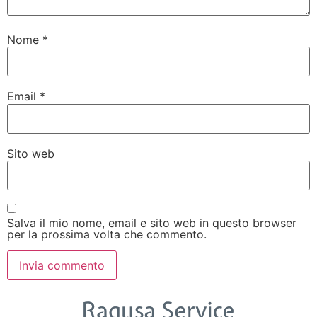
Nome
*
Email
*
Sito web
Salva il mio nome, email e sito web in questo browser
per la prossima volta che commento.