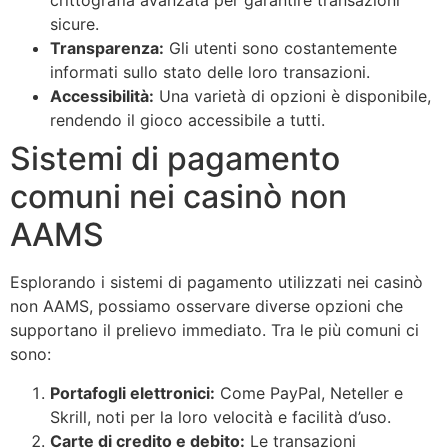
crittografia avanzata per garantire transazioni
sicure.
Transparenza:
Gli utenti sono costantemente
informati sullo stato delle loro transazioni.
Accessibilità:
Una varietà di opzioni è disponibile,
rendendo il gioco accessibile a tutti.
Sistemi di pagamento
comuni nei casinò non
AAMS
Esplorando i sistemi di pagamento utilizzati nei casinò
non AAMS, possiamo osservare diverse opzioni che
supportano il prelievo immediato. Tra le più comuni ci
sono:
Portafogli elettronici:
Come PayPal, Neteller e
Skrill, noti per la loro velocità e facilità d’uso.
Carte di credito e debito:
Le transazioni