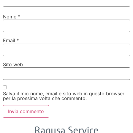
Nome
*
Email
*
Sito web
Salva il mio nome, email e sito web in questo browser
per la prossima volta che commento.