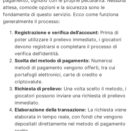
pagamento, ognuno con le proprie peculiarità. Nessuna
attesa, comode opzioni e la sicurezza sono le
fondamenta di questo servizio. Ecco come funziona
generalmente il processo:
Registrazione e verifica dell’account:
Prima di
poter utilizzare il prelievo immediato, i giocatori
devono registrarsi e completare il processo di
verifica dell’identità.
Scelta del metodo di pagamento:
Numerosi
metodi di pagamento vengono offerti, tra cui
portafogli elettronici, carte di credito e
criptovalute.
Richiesta di prelievo:
Una volta scelto il metodo, i
giocatori possono inviare una richiesta di prelievo
immediato.
Elaborazione della transazione:
La richiesta viene
elaborata in tempo reale, con fondi che vengono
depositati direttamente nel metodo di pagamento
scelto.