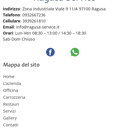
Indirizzo
: Zona Industriale Viale 9 11/A 97100 Ragusa
Telefono
: 0932667236
Cellulare
: 3939261810
Email
: info@ragusa-service.it
Orari
: Lun-Ven 08:30 – 13:00 / 14:30 – 18:30
Sab-Dom Chiuso
Mappa del sito
Home
L’azienda
Officina
Carrozzeria
Restauri
Servizi
Gallery
Contatti