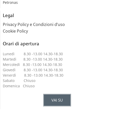
Petronas
Legal
Privacy Policy e Condizioni d’uso
Cookie Policy
Orari di apertura
Lunedì 8.30 -13.00 14.30-18.30
Martedì 8.30 -13.00 14.30-18.30
Mercoledì 8.30 -13.00 14.30-18.30
Giovedì 8.30 -13.00 14.30-18.30
Venerdì 8.30 -13.00 14.30-18.30
Sabato Chiuso
Domenica Chiuso
VAI SU