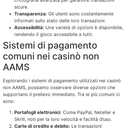
crittografia avanzata per garantire transazioni
sicure.
Transparenza:
Gli utenti sono costantemente
informati sullo stato delle loro transazioni.
Accessibilità:
Una varietà di opzioni è disponibile,
rendendo il gioco accessibile a tutti.
Sistemi di pagamento
comuni nei casinò non
AAMS
Esplorando i sistemi di pagamento utilizzati nei casinò
non AAMS, possiamo osservare diverse opzioni che
supportano il prelievo immediato. Tra le più comuni ci
sono:
Portafogli elettronici:
Come PayPal, Neteller e
Skrill, noti per la loro velocità e facilità d’uso.
Carte di credito e debito:
Le transazioni