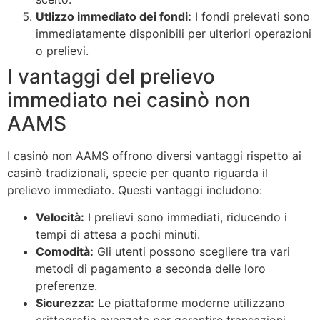
Utlizzo immediato dei fondi:
I fondi prelevati sono
immediatamente disponibili per ulteriori operazioni
o prelievi.
I vantaggi del prelievo
immediato nei casinò non
AAMS
I casinò non AAMS offrono diversi vantaggi rispetto ai
casinò tradizionali, specie per quanto riguarda il
prelievo immediato. Questi vantaggi includono:
Velocità:
I prelievi sono immediati, riducendo i
tempi di attesa a pochi minuti.
Comodità:
Gli utenti possono scegliere tra vari
metodi di pagamento a seconda delle loro
preferenze.
Sicurezza:
Le piattaforme moderne utilizzano