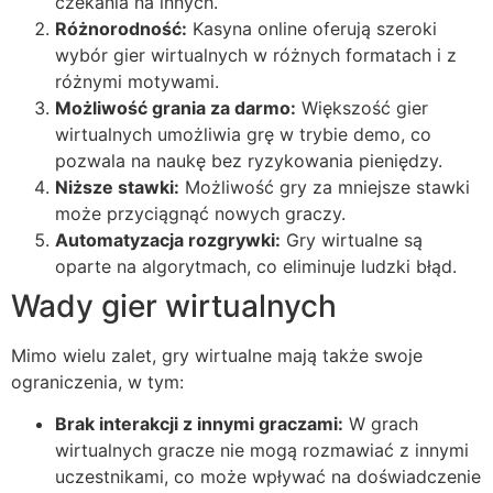
czekania na innych.
Różnorodność:
Kasyna online oferują szeroki
wybór gier wirtualnych w różnych formatach i z
różnymi motywami.
Możliwość grania za darmo:
Większość gier
wirtualnych umożliwia grę w trybie demo, co
pozwala na naukę bez ryzykowania pieniędzy.
Niższe stawki:
Możliwość gry za mniejsze stawki
może przyciągnąć nowych graczy.
Automatyzacja rozgrywki:
Gry wirtualne są
oparte na algorytmach, co eliminuje ludzki błąd.
Wady gier wirtualnych
Mimo wielu zalet, gry wirtualne mają także swoje
ograniczenia, w tym:
Brak interakcji z innymi graczami:
W grach
wirtualnych gracze nie mogą rozmawiać z innymi
uczestnikami, co może wpływać na doświadczenie