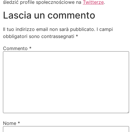
śledzić profile społecznościowe na
Twitterze
.
Lascia un commento
Il tuo indirizzo email non sarà pubblicato.
I campi
obbligatori sono contrassegnati
*
Commento
*
Nome
*