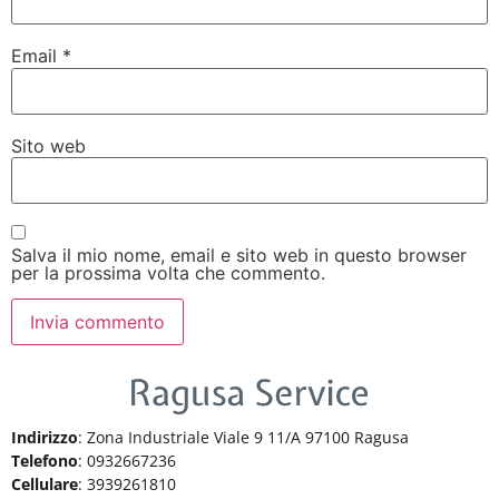
Email
*
Sito web
Salva il mio nome, email e sito web in questo browser
per la prossima volta che commento.
Indirizzo
: Zona Industriale Viale 9 11/A 97100 Ragusa
Telefono
: 0932667236
Cellulare
: 3939261810