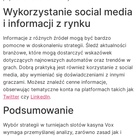
Wykorzystanie social media
i informacji z rynku
Informacje z różnych źródeł mogą być bardzo
pomocne w doskonaleniu strategii. Śledź aktualności
branżowe, które mogą dostarczyć wskazówek
dotyczących najnowszych automatów oraz trendów w
grach. Dobrą praktyką jest również korzystanie z social
media, aby wymieniać się doświadczeniami z innymi
graczami. Możesz znaleźć cenne informacje,
obserwując tematyczne konta na platformach takich jak
Twitter
czy
LinkedIn
.
Podsumowanie
Wybór strategii w turniejach slotów kasyna Vox
wymaga przemyślanej analizy, zarówno zasad jak i