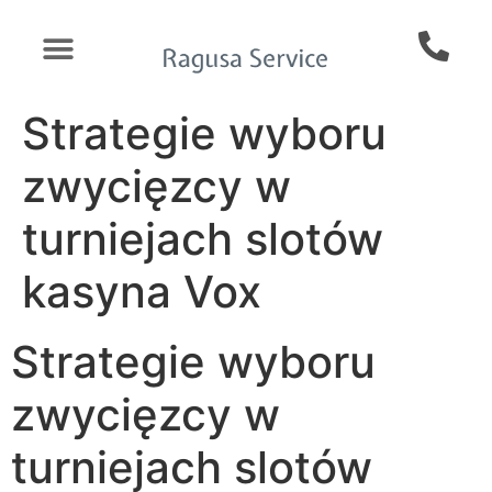
Strategie wyboru
zwycięzcy w
turniejach slotów
kasyna Vox
Strategie wyboru
zwycięzcy w
turniejach slotów