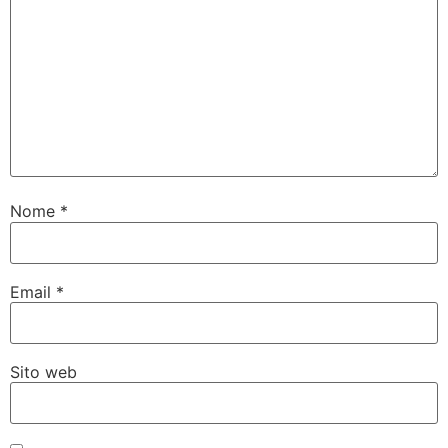
Nome
*
Email
*
Sito web