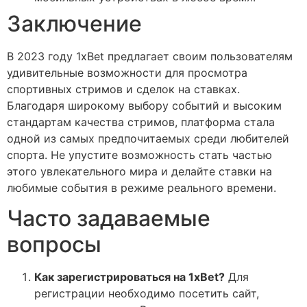
Заключение
В 2023 году 1xBet предлагает своим пользователям
удивительные возможности для просмотра
спортивных стримов и сделок на ставках.
Благодаря широкому выбору событий и высоким
стандартам качества стримов, платформа стала
одной из самых предпочитаемых среди любителей
спорта. Не упустите возможность стать частью
этого увлекательного мира и делайте ставки на
любимые события в режиме реального времени.
Часто задаваемые
вопросы
Как зарегистрироваться на 1xBet?
Для
регистрации необходимо посетить сайт,