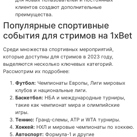
клиентов создают дополнительные
преимущества.
Популярные спортивные
события для стримов на 1xBet
Среди множества спортивных мероприятий,
которые доступны для стримов в 2023 году,
выделяются несколько ключевых категорий.
Рассмотрим их подробнее:
Футбол:
Чемпионаты Европы, Лиги мировых
клубов и национальные лиги.
Баскетбол:
НБА и международные турниры,
такие как чемпионат мира и олимпийские
игры.
Теннис:
Гранд-слемы, ATP и WTA турниры.
Хоккей:
НХЛ и мировые чемпионаты по хоккею.
Автоспорт:
Формула-1 и другие