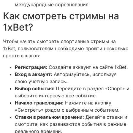
международные соревнования.
Как смотреть стримы на
1xBet?
Чтобы начать смотреть спортивные стримы на
1xBet, пользователям необходимо пройти несколько
простых шагов:
Регистрация:
Создайте аккаунт на сайте 1xBet.
Вход в аккаунт:
Авторизуйтесь, используя
свою учетную запись.
Выбор события:
Перейдите в раздел «Спорт» и
выберите интересующее событие.
Начало трансляции:
Нажмите на кнопку
«Смотреть» рядом с выбранным событием.
Ставки в реальном времени:
Делайте ставки и
смотрите, как развиваются события в режиме
реального времени.