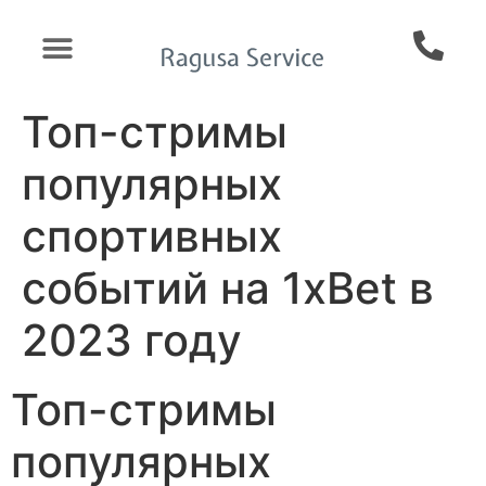
Топ-стримы
популярных
спортивных
событий на 1xBet в
2023 году
Топ-стримы
популярных