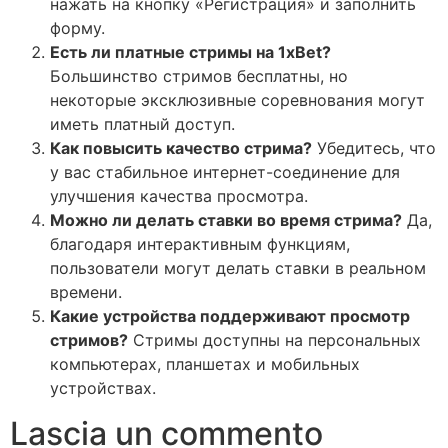
нажать на кнопку «Регистрация» и заполнить
форму.
Есть ли платные стримы на 1xBet?
Большинство стримов бесплатны, но
некоторые эксклюзивные соревнования могут
иметь платный доступ.
Как повысить качество стрима?
Убедитесь, что
у вас стабильное интернет-соединение для
улучшения качества просмотра.
Можно ли делать ставки во время стрима?
Да,
благодаря интерактивным функциям,
пользователи могут делать ставки в реальном
времени.
Какие устройства поддерживают просмотр
стримов?
Стримы доступны на персональных
компьютерах, планшетах и мобильных
устройствах.
Lascia un commento