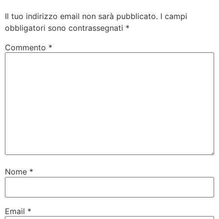
Il tuo indirizzo email non sarà pubblicato.
I campi
obbligatori sono contrassegnati
*
Commento
*
Nome
*
Email
*